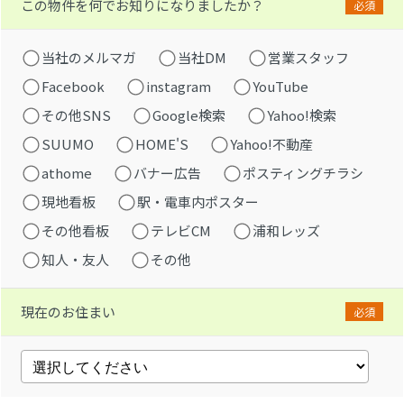
この物件を何でお知りになりましたか？
必須
当社のメルマガ
当社DM
営業スタッフ
Facebook
instagram
YouTube
その他SNS
Google検索
Yahoo!検索
SUUMO
HOME'S
Yahoo!不動産
athome
バナー広告
ポスティングチラシ
現地看板
駅・電車内ポスター
その他看板
テレビCM
浦和レッズ
知人・友人
その他
現在のお住まい
必須