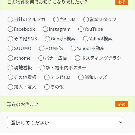
この物件を何でお知りになりましたか？
必須
当社のメルマガ
当社DM
営業スタッフ
Facebook
instagram
YouTube
その他SNS
Google検索
Yahoo!検索
SUUMO
HOME'S
Yahoo!不動産
athome
バナー広告
ポスティングチラシ
現地看板
駅・電車内ポスター
その他看板
テレビCM
浦和レッズ
知人・友人
その他
現在のお住まい
必須