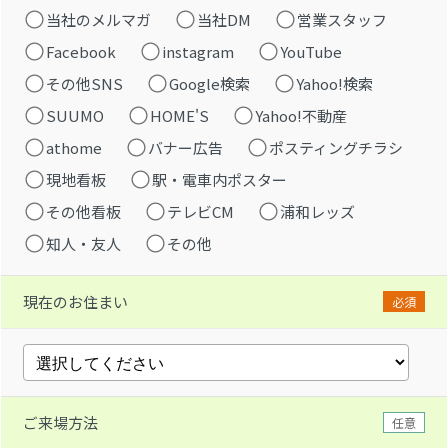
当社のメルマガ
当社DM
営業スタッフ
Facebook
instagram
YouTube
その他SNS
Google検索
Yahoo!検索
SUUMO
HOME'S
Yahoo!不動産
athome
バナー広告
ポスティングチラシ
現地看板
駅・電車内ポスター
その他看板
テレビCM
浦和レッズ
知人・友人
その他
現在のお住まい
必須
ご来場方法
任意