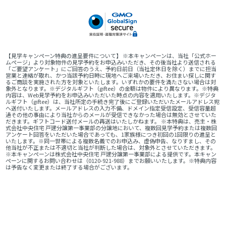
【見学キャンペーン特典の進呈要件について】 ※本キャンペーンは、当社「公式ホー
ムページ」より対象物件の見学予約をお申込みいただき、その後当社より送信される
「ご要望アンケート」にご回答のうえ、予約日前日（当社定休日を除く）までに担当
営業と連絡が取れ、かつ当該予約日時に現地へご来場いただき、お住まい探しに関す
るご商談を実施された方を対象といたします。いずれかの要件を満たさない場合は対
象外となります。※デジタルギフト（giftee）の金額は物件により異なります。※特典
内容は、Web見学予約をお申込みいただいた時点の内容を適用いたします。※デジタ
ルギフト（giftee）は、当社所定の手続き完了後にご登録いただいたメールアドレス宛
へ送付いたします。メールアドレスの入力不備、ドメイン指定受信設定、受信容量超
過その他の事由により当社からのメールが受信できなかった場合は無効とさせていた
だきます。ギフトコード送付メールの再送はいたしかねます。 ※本特典は、売主・株
式会社中央住宅 戸建分譲第一事業部の分譲地において、複数回見学予約または複数回
アンケート回答をいただいた場合であっても、1家族様につき初回の1回限りの進呈と
いたします。※同一世帯による複数名義でのお申込み、虚偽申告、なりすまし、その
他当社が不正または不適切と当社が判断した場合は、対象外とさせていただきます。
※本キャンペーンは株式会社中央住宅 戸建分譲第一事業部による提供です。本キャン
ペーンに関するお問い合わせは（0120-921-988）までお願いいたします。※特典内容
は予告なく変更または終了する場合がございます。