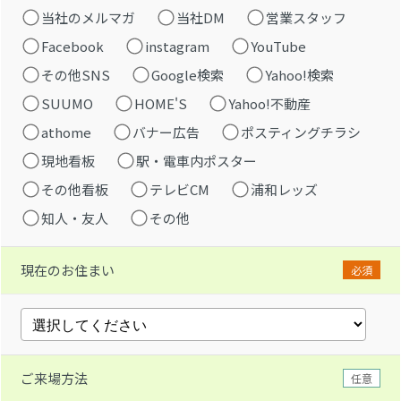
当社のメルマガ
当社DM
営業スタッフ
Facebook
instagram
YouTube
その他SNS
Google検索
Yahoo!検索
SUUMO
HOME'S
Yahoo!不動産
athome
バナー広告
ポスティングチラシ
現地看板
駅・電車内ポスター
その他看板
テレビCM
浦和レッズ
知人・友人
その他
現在のお住まい
必須
ご来場方法
任意