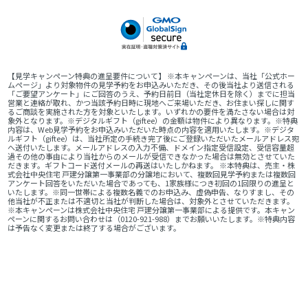
【見学キャンペーン特典の進呈要件について】 ※本キャンペーンは、当社「公式ホー
ムページ」より対象物件の見学予約をお申込みいただき、その後当社より送信される
「ご要望アンケート」にご回答のうえ、予約日前日（当社定休日を除く）までに担当
営業と連絡が取れ、かつ当該予約日時に現地へご来場いただき、お住まい探しに関す
るご商談を実施された方を対象といたします。いずれかの要件を満たさない場合は対
象外となります。※デジタルギフト（giftee）の金額は物件により異なります。※特典
内容は、Web見学予約をお申込みいただいた時点の内容を適用いたします。※デジタ
ルギフト（giftee）は、当社所定の手続き完了後にご登録いただいたメールアドレス宛
へ送付いたします。メールアドレスの入力不備、ドメイン指定受信設定、受信容量超
過その他の事由により当社からのメールが受信できなかった場合は無効とさせていた
だきます。ギフトコード送付メールの再送はいたしかねます。 ※本特典は、売主・株
式会社中央住宅 戸建分譲第一事業部の分譲地において、複数回見学予約または複数回
アンケート回答をいただいた場合であっても、1家族様につき初回の1回限りの進呈と
いたします。※同一世帯による複数名義でのお申込み、虚偽申告、なりすまし、その
他当社が不正または不適切と当社が判断した場合は、対象外とさせていただきます。
※本キャンペーンは株式会社中央住宅 戸建分譲第一事業部による提供です。本キャン
ペーンに関するお問い合わせは（0120-921-988）までお願いいたします。※特典内容
は予告なく変更または終了する場合がございます。