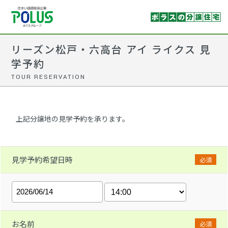
リーズン松戸・六高台 アイ ライクス 見
学予約
TOUR RESERVATION
上記分譲地の見学予約を承ります。
見学予約希望日時
必須
お名前
必須