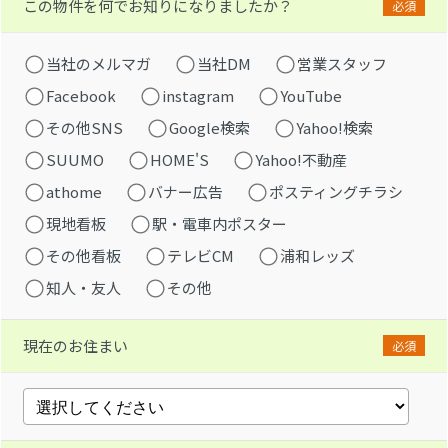
この物件を何でお知りになりましたか？
必須
当社のメルマガ
当社DM
営業スタッフ
Facebook
instagram
YouTube
その他SNS
Google検索
Yahoo!検索
SUUMO
HOME'S
Yahoo!不動産
athome
バナー広告
ポスティングチラシ
現地看板
駅・電車内ポスター
その他看板
テレビCM
浦和レッズ
知人・友人
その他
現在のお住まい
必須