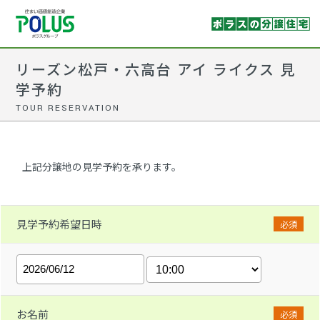
リーズン松戸・六高台 アイ ライクス 見
学予約
TOUR RESERVATION
上記分譲地の見学予約を承ります。
見学予約希望日時
必須
お名前
必須