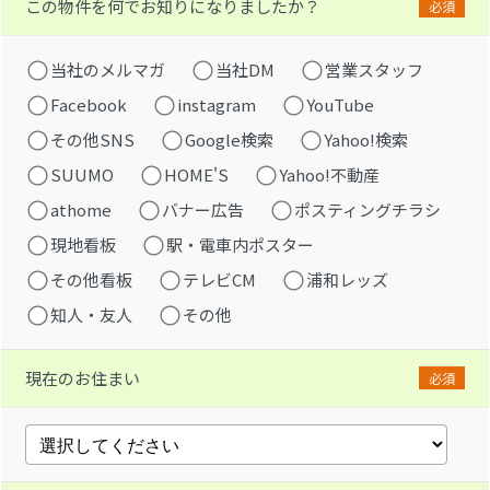
この物件を何でお知りになりましたか？
必須
当社のメルマガ
当社DM
営業スタッフ
Facebook
instagram
YouTube
その他SNS
Google検索
Yahoo!検索
SUUMO
HOME'S
Yahoo!不動産
athome
バナー広告
ポスティングチラシ
現地看板
駅・電車内ポスター
その他看板
テレビCM
浦和レッズ
知人・友人
その他
現在のお住まい
必須