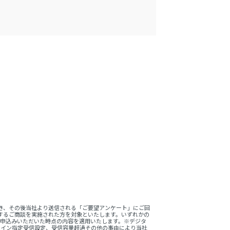
。
き、その後当社より送信される「ご要望アンケート」にご回
するご商談を実施された方を対象といたします。いずれかの
をお申込みいただいた時点の内容を適用いたします。※デジタ
ドメイン指定受信設定、受信容量超過その他の事由により当社