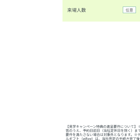
来場人数
任意
【見学キャンペーン特典の進呈要件について】
答のうえ、予約日前日（当社定休日を除く）ま
要件を満たさない場合は対象外となります。※デ
ルギフト（giftee）は、当社所定の手続き