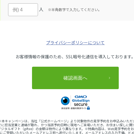
人
※半角数字で入力してください。
プライバシーポリシーについて
お客様情報の保護のため、SSL暗号化通信を導入しております
 ※本キャンペーンは、当社「公式ホームページ」より対象物件の見学予約をお申込みいただ
でに担当営業と連絡が取れ、かつ当該予約日時に現地へご来場いただき、お住まい探しに関
ジタルギフト（giftee）の金額は物件により異なります。※特典内容は、Web見学予約
完了後にご登録いただいたメールアドレス宛へ送付いたします。メールアドレスの入力不備、