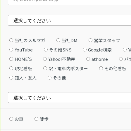
当社のメルマガ
当社DM
営業スタッフ
YouTube
その他SNS
Google検索
Y
HOME'S
Yahoo!不動産
athome
バ
現地看板
駅・電車内ポスター
その他看板
知人・友人
その他
お車
徒歩