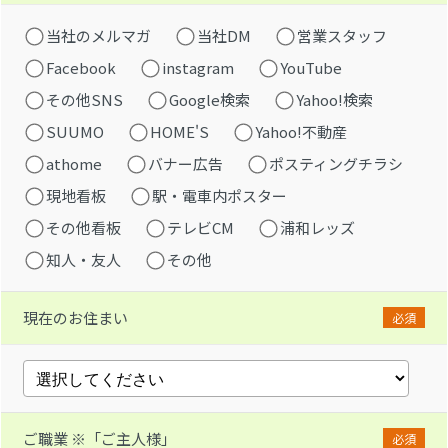
当社のメルマガ
当社DM
営業スタッフ
Facebook
instagram
YouTube
その他SNS
Google検索
Yahoo!検索
SUUMO
HOME'S
Yahoo!不動産
athome
バナー広告
ポスティングチラシ
現地看板
駅・電車内ポスター
その他看板
テレビCM
浦和レッズ
知人・友人
その他
現在のお住まい
必須
ご職業 ※「ご主人様」
必須