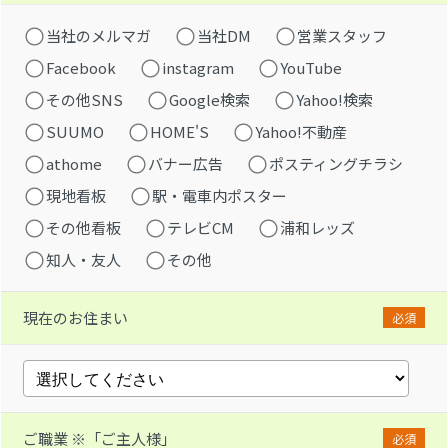
当社のメルマガ
当社DM
営業スタッフ
Facebook
instagram
YouTube
その他SNS
Google検索
Yahoo!検索
SUUMO
HOME'S
Yahoo!不動産
athome
バナー広告
ポスティングチラシ
現地看板
駅・電車内ポスター
その他看板
テレビCM
浦和レッズ
知人・友人
その他
現在のお住まい
必須
ご職業 ※「ご主人様」
必須