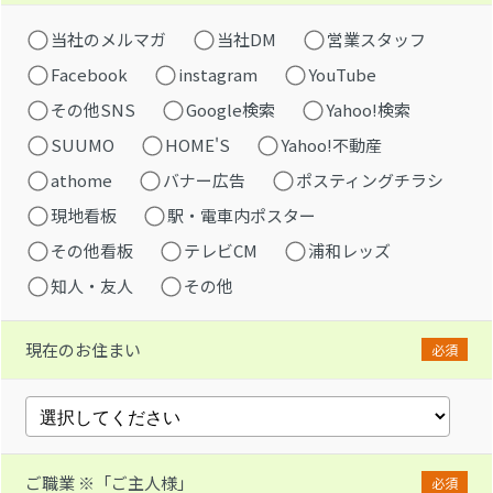
当社のメルマガ
当社DM
営業スタッフ
Facebook
instagram
YouTube
その他SNS
Google検索
Yahoo!検索
SUUMO
HOME'S
Yahoo!不動産
athome
バナー広告
ポスティングチラシ
現地看板
駅・電車内ポスター
その他看板
テレビCM
浦和レッズ
知人・友人
その他
現在のお住まい
必須
ご職業 ※「ご主人様」
必須