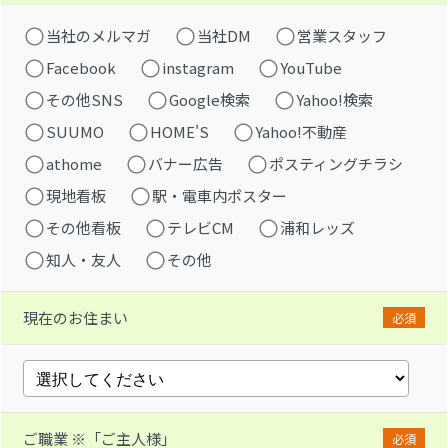
当社のメルマガ
当社DM
営業スタッフ
Facebook
instagram
YouTube
その他SNS
Google検索
Yahoo!検索
SUUMO
HOME'S
Yahoo!不動産
athome
バナー広告
ポスティングチラシ
現地看板
駅・電車内ポスター
その他看板
テレビCM
浦和レッズ
知人・友人
その他
現在のお住まい
必須
ご職業 ※「ご主人様」
必須