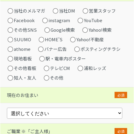
当社のメルマガ
当社DM
営業スタッフ
Facebook
instagram
YouTube
その他SNS
Google検索
Yahoo!検索
SUUMO
HOME'S
Yahoo!不動産
athome
バナー広告
ポスティングチラシ
現地看板
駅・電車内ポスター
その他看板
テレビCM
浦和レッズ
知人・友人
その他
現在のお住まい
必須
ご職業 ※「ご主人様」
必須