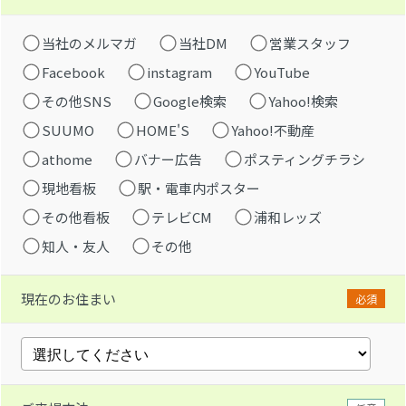
当社のメルマガ
当社DM
営業スタッフ
Facebook
instagram
YouTube
その他SNS
Google検索
Yahoo!検索
SUUMO
HOME'S
Yahoo!不動産
athome
バナー広告
ポスティングチラシ
現地看板
駅・電車内ポスター
その他看板
テレビCM
浦和レッズ
知人・友人
その他
現在のお住まい
必須