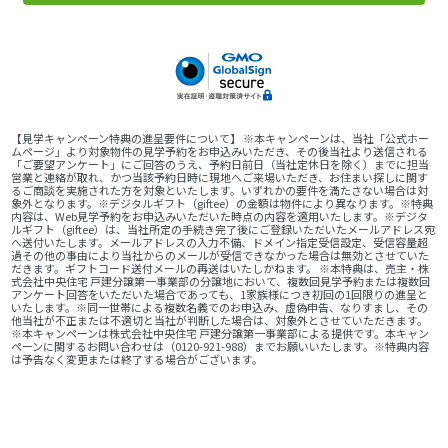
【見学キャンペーン特典の進呈要件について】 ※本キャンペーンは、当社「公式ホー
ムページ」より対象物件の見学予約をお申込みいただき、その後当社より送信される
「ご要望アンケート」にご回答のうえ、予約日前日（当社定休日を除く）までに担当
営業と連絡が取れ、かつ当該予約日時に現地へご来場いただき、お住まい探しに関す
るご商談を実施された方を対象といたします。いずれかの要件を満たさない場合は対
象外となります。※デジタルギフト（giftee）の金額は物件により異なります。※特典
内容は、Web見学予約をお申込みいただいた時点の内容を適用いたします。※デジタ
ルギフト（giftee）は、当社所定の手続き完了後にご登録いただいたメールアドレス宛
へ送付いたします。メールアドレスの入力不備、ドメイン指定受信設定、受信容量超
過その他の事由により当社からのメールが受信できなかった場合は無効とさせていた
だきます。ギフトコード送付メールの再送はいたしかねます。 ※本特典は、売主・株
式会社中央住宅 戸建分譲第一事業部の分譲地において、複数回見学予約または複数回
アンケート回答をいただいた場合であっても、1家族様につき初回の1回限りの進呈と
いたします。※同一世帯による複数名義でのお申込み、虚偽申告、なりすまし、その
他当社が不正または不適切と当社が判断した場合は、対象外とさせていただきます。
※本キャンペーンは株式会社中央住宅 戸建分譲第一事業部による提供です。本キャン
ペーンに関するお問い合わせは（0120-921-988）までお願いいたします。※特典内容
は予告なく変更または終了する場合がございます。