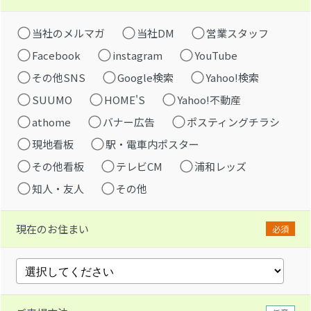
当社のメルマガ
当社DM
営業スタッフ
Facebook
instagram
YouTube
その他SNS
Google検索
Yahoo!検索
SUUMO
HOME'S
Yahoo!不動産
athome
バナー広告
ポスティングチラシ
現地看板
駅・電車内ポスター
その他看板
テレビCM
浦和レッズ
知人・友人
その他
現在のお住まい
必須