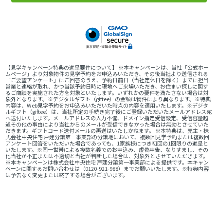
【見学キャンペーン特典の進呈要件について】 ※本キャンペーンは、当社「公式ホー
ムページ」より対象物件の見学予約をお申込みいただき、その後当社より送信される
「ご要望アンケート」にご回答のうえ、予約日前日（当社定休日を除く）までに担当
営業と連絡が取れ、かつ当該予約日時に現地へご来場いただき、お住まい探しに関す
るご商談を実施された方を対象といたします。いずれかの要件を満たさない場合は対
象外となります。※デジタルギフト（giftee）の金額は物件により異なります。※特典
内容は、Web見学予約をお申込みいただいた時点の内容を適用いたします。※デジタ
ルギフト（giftee）は、当社所定の手続き完了後にご登録いただいたメールアドレス宛
へ送付いたします。メールアドレスの入力不備、ドメイン指定受信設定、受信容量超
過その他の事由により当社からのメールが受信できなかった場合は無効とさせていた
だきます。ギフトコード送付メールの再送はいたしかねます。 ※本特典は、売主・株
式会社中央住宅 戸建分譲第一事業部の分譲地において、複数回見学予約または複数回
アンケート回答をいただいた場合であっても、1家族様につき初回の1回限りの進呈と
いたします。※同一世帯による複数名義でのお申込み、虚偽申告、なりすまし、その
他当社が不正または不適切と当社が判断した場合は、対象外とさせていただきます。
※本キャンペーンは株式会社中央住宅 戸建分譲第一事業部による提供です。本キャン
ペーンに関するお問い合わせは（0120-921-988）までお願いいたします。※特典内容
は予告なく変更または終了する場合がございます。