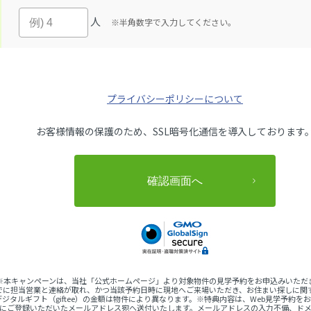
人
※半角数字で入力してください。
プライバシーポリシーについて
お客様情報の保護のため、SSL暗号化通信を導入しております
 ※本キャンペーンは、当社「公式ホームページ」より対象物件の見学予約をお申込みいただ
でに担当営業と連絡が取れ、かつ当該予約日時に現地へご来場いただき、お住まい探しに関
ジタルギフト（giftee）の金額は物件により異なります。※特典内容は、Web見学予約
完了後にご登録いただいたメールアドレス宛へ送付いたします。メールアドレスの入力不備、