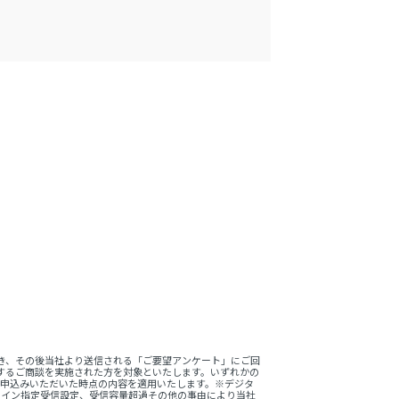
。
き、その後当社より送信される「ご要望アンケート」にご回
するご商談を実施された方を対象といたします。いずれかの
をお申込みいただいた時点の内容を適用いたします。※デジタ
ドメイン指定受信設定、受信容量超過その他の事由により当社