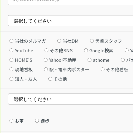
当社のメルマガ
当社DM
営業スタッフ
YouTube
その他SNS
Google検索
Y
HOME'S
Yahoo!不動産
athome
バ
現地看板
駅・電車内ポスター
その他看板
知人・友人
その他
お車
徒歩