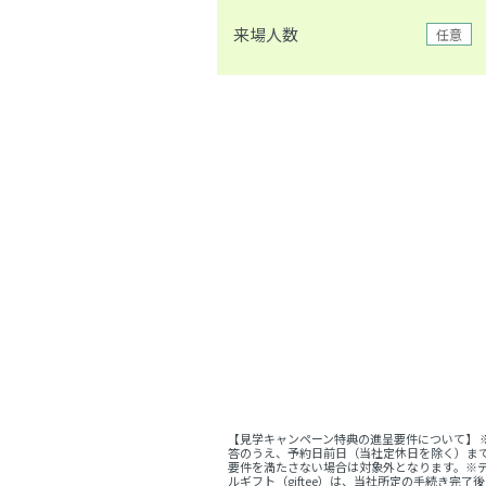
来場人数
任意
【見学キャンペーン特典の進呈要件について】
答のうえ、予約日前日（当社定休日を除く）ま
要件を満たさない場合は対象外となります。※デ
ルギフト（giftee）は、当社所定の手続き