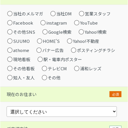
当社のメルマガ
当社DM
営業スタッフ
Facebook
instagram
YouTube
その他SNS
Google検索
Yahoo!検索
SUUMO
HOME'S
Yahoo!不動産
athome
バナー広告
ポスティングチラシ
現地看板
駅・電車内ポスター
その他看板
テレビCM
浦和レッズ
知人・友人
その他
現在のお住まい
必須