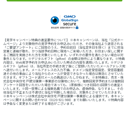
【見学キャンペーン特典の進呈要件について】 ※本キャンペーンは、当社「公式ホー
ムページ」より対象物件の見学予約をお申込みいただき、その後当社より送信される
「ご要望アンケート」にご回答のうえ、予約日前日（当社定休日を除く）までに担当
営業と連絡が取れ、かつ当該予約日時に現地へご来場いただき、お住まい探しに関す
るご商談を実施された方を対象といたします。いずれかの要件を満たさない場合は対
象外となります。※デジタルギフト（giftee）の金額は物件により異なります。※特典
内容は、Web見学予約をお申込みいただいた時点の内容を適用いたします。※デジタ
ルギフト（giftee）は、当社所定の手続き完了後にご登録いただいたメールアドレス宛
へ送付いたします。メールアドレスの入力不備、ドメイン指定受信設定、受信容量超
過その他の事由により当社からのメールが受信できなかった場合は無効とさせていた
だきます。ギフトコード送付メールの再送はいたしかねます。 ※本特典は、売主・株
式会社中央住宅 戸建分譲第一事業部の分譲地において、複数回見学予約または複数回
アンケート回答をいただいた場合であっても、1家族様につき初回の1回限りの進呈と
いたします。※同一世帯による複数名義でのお申込み、虚偽申告、なりすまし、その
他当社が不正または不適切と当社が判断した場合は、対象外とさせていただきます。
※本キャンペーンは株式会社中央住宅 戸建分譲第一事業部による提供です。本キャン
ペーンに関するお問い合わせは（0120-921-988）までお願いいたします。※特典内容
は予告なく変更または終了する場合がございます。