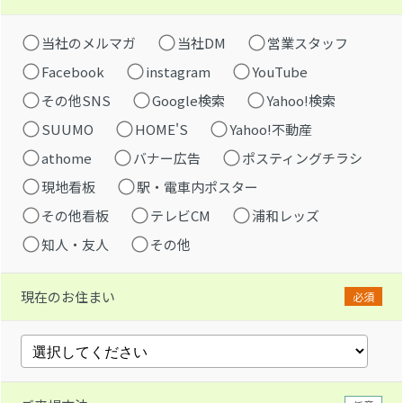
当社のメルマガ
当社DM
営業スタッフ
Facebook
instagram
YouTube
その他SNS
Google検索
Yahoo!検索
SUUMO
HOME'S
Yahoo!不動産
athome
バナー広告
ポスティングチラシ
現地看板
駅・電車内ポスター
その他看板
テレビCM
浦和レッズ
知人・友人
その他
現在のお住まい
必須