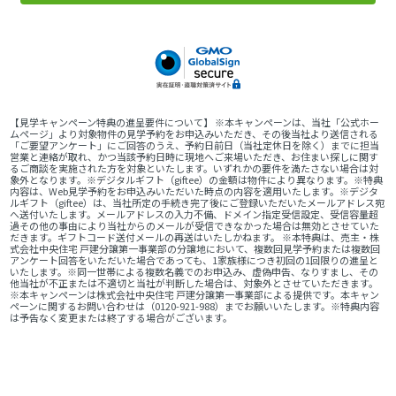
【見学キャンペーン特典の進呈要件について】 ※本キャンペーンは、当社「公式ホー
ムページ」より対象物件の見学予約をお申込みいただき、その後当社より送信される
「ご要望アンケート」にご回答のうえ、予約日前日（当社定休日を除く）までに担当
営業と連絡が取れ、かつ当該予約日時に現地へご来場いただき、お住まい探しに関す
るご商談を実施された方を対象といたします。いずれかの要件を満たさない場合は対
象外となります。※デジタルギフト（giftee）の金額は物件により異なります。※特典
内容は、Web見学予約をお申込みいただいた時点の内容を適用いたします。※デジタ
ルギフト（giftee）は、当社所定の手続き完了後にご登録いただいたメールアドレス宛
へ送付いたします。メールアドレスの入力不備、ドメイン指定受信設定、受信容量超
過その他の事由により当社からのメールが受信できなかった場合は無効とさせていた
だきます。ギフトコード送付メールの再送はいたしかねます。 ※本特典は、売主・株
式会社中央住宅 戸建分譲第一事業部の分譲地において、複数回見学予約または複数回
アンケート回答をいただいた場合であっても、1家族様につき初回の1回限りの進呈と
いたします。※同一世帯による複数名義でのお申込み、虚偽申告、なりすまし、その
他当社が不正または不適切と当社が判断した場合は、対象外とさせていただきます。
※本キャンペーンは株式会社中央住宅 戸建分譲第一事業部による提供です。本キャン
ペーンに関するお問い合わせは（0120-921-988）までお願いいたします。※特典内容
は予告なく変更または終了する場合がございます。