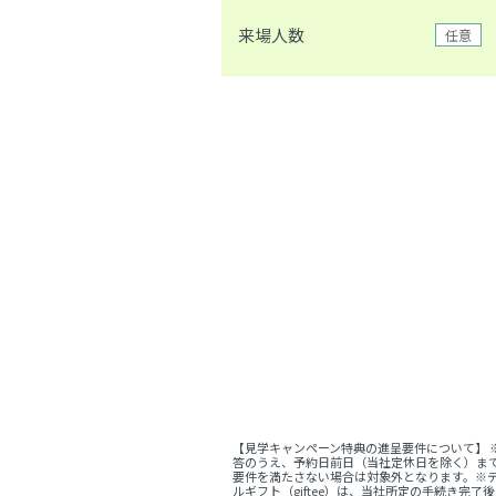
来場人数
任意
【見学キャンペーン特典の進呈要件について】
答のうえ、予約日前日（当社定休日を除く）ま
要件を満たさない場合は対象外となります。※デ
ルギフト（giftee）は、当社所定の手続き