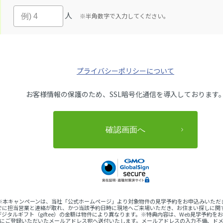
人
※半角数字で入力してください。
プライバシーポリシーについて
お客様情報の保護のため、SSL暗号化通信を導入しております
 ※本キャンペーンは、当社「公式ホームページ」より対象物件の見学予約をお申込みいただ
でに担当営業と連絡が取れ、かつ当該予約日時に現地へご来場いただき、お住まい探しに関
ジタルギフト（giftee）の金額は物件により異なります。※特典内容は、Web見学予約
完了後にご登録いただいたメールアドレス宛へ送付いたします。メールアドレスの入力不備、