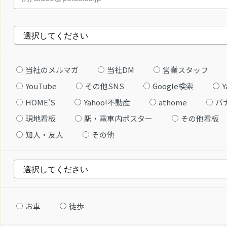
当社のメルマガ
当社DM
営業スタッフ
YouTube
その他SNS
Google検索
Y
HOME'S
Yahoo!不動産
athome
バ
現地看板
駅・電車内ポスター
その他看板
知人・友人
その他
お車
徒歩