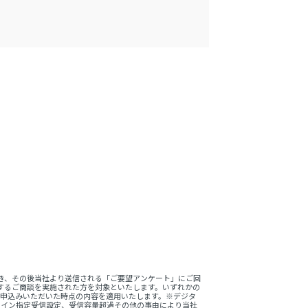
。
き、その後当社より送信される「ご要望アンケート」にご回
するご商談を実施された方を対象といたします。いずれかの
をお申込みいただいた時点の内容を適用いたします。※デジタ
ドメイン指定受信設定、受信容量超過その他の事由により当社