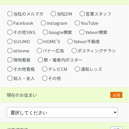
当社のメルマガ
当社DM
営業スタッフ
Facebook
instagram
YouTube
その他SNS
Google検索
Yahoo!検索
SUUMO
HOME'S
Yahoo!不動産
athome
バナー広告
ポスティングチラシ
現地看板
駅・電車内ポスター
その他看板
テレビCM
浦和レッズ
知人・友人
その他
現在のお住まい
必須