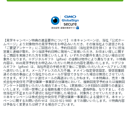
【見学キャンペーン特典の進呈要件について】 ※本キャンペーンは、当社「公式ホー
ムページ」より対象物件の見学予約をお申込みいただき、その後当社より送信される
「ご要望アンケート」にご回答のうえ、予約日前日（当社定休日を除く）までに担当
営業と連絡が取れ、かつ当該予約日時に現地へご来場いただき、お住まい探しに関す
るご商談を実施された方を対象といたします。いずれかの要件を満たさない場合は対
象外となります。※デジタルギフト（giftee）の金額は物件により異なります。※特典
内容は、Web見学予約をお申込みいただいた時点の内容を適用いたします。※デジタ
ルギフト（giftee）は、当社所定の手続き完了後にご登録いただいたメールアドレス宛
へ送付いたします。メールアドレスの入力不備、ドメイン指定受信設定、受信容量超
過その他の事由により当社からのメールが受信できなかった場合は無効とさせていた
だきます。ギフトコード送付メールの再送はいたしかねます。 ※本特典は、売主・株
式会社中央住宅 戸建分譲第一事業部の分譲地において、複数回見学予約または複数回
アンケート回答をいただいた場合であっても、1家族様につき初回の1回限りの進呈と
いたします。※同一世帯による複数名義でのお申込み、虚偽申告、なりすまし、その
他当社が不正または不適切と当社が判断した場合は、対象外とさせていただきます。
※本キャンペーンは株式会社中央住宅 戸建分譲第一事業部による提供です。本キャン
ペーンに関するお問い合わせは（0120-921-988）までお願いいたします。※特典内容
は予告なく変更または終了する場合がございます。