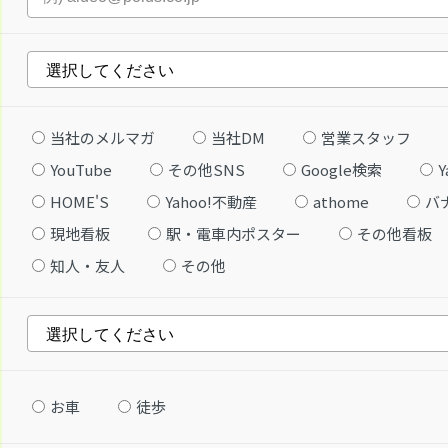
当社のメルマガ
当社DM
営業スタッフ
YouTube
その他SNS
Google検索
Y
HOME'S
Yahoo!不動産
athome
バ
現地看板
駅・電車内ポスター
その他看板
知人・友人
その他
お車
徒歩