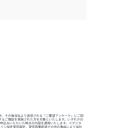
。
き、その後当社より送信される「ご要望アンケート」にご回
するご商談を実施された方を対象といたします。いずれかの
をお申込みいただいた時点の内容を適用いたします。※デジタ
ドメイン指定受信設定、受信容量超過その他の事由により当社