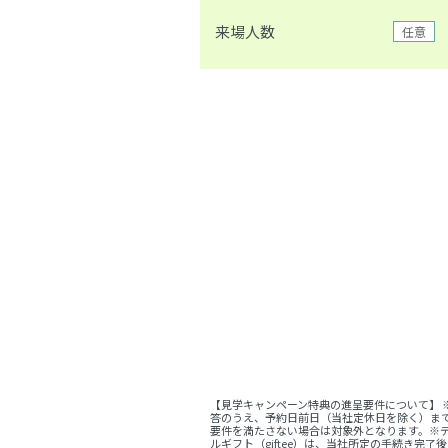
来場人数
任意
【見学キャンペーン特典の進呈要件について】
答のうえ、予約日前日（当社定休日を除く）ま
要件を満たさない場合は対象外となります。※デ
ルギフト（giftee）は、当社所定の手続き