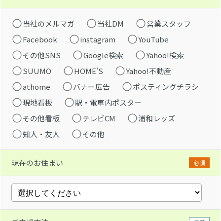
当社のメルマガ
当社DM
営業スタッフ
Facebook
instagram
YouTube
その他SNS
Google検索
Yahoo!検索
SUUMO
HOME'S
Yahoo!不動産
athome
バナー広告
ポスティングチラシ
現地看板
駅・電車内ポスター
その他看板
テレビCM
浦和レッズ
知人・友人
その他
現在のお住まい
必須