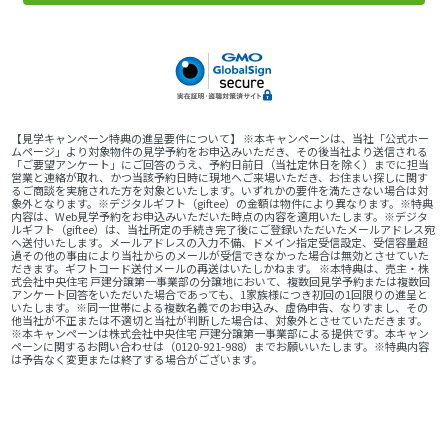
【見学キャンペーン特典の進呈要件について】 ※本キャンペーンは、当社「公式ホー
ムページ」より対象物件の見学予約をお申込みいただき、その後当社より送信される
「ご要望アンケート」にご回答のうえ、予約日前日（当社定休日を除く）までに担当
営業と連絡が取れ、かつ当該予約日時に現地へご来場いただき、お住まい探しに関す
るご商談を実施された方を対象といたします。いずれかの要件を満たさない場合は対
象外となります。※デジタルギフト（giftee）の金額は物件により異なります。※特典
内容は、Web見学予約をお申込みいただいた時点の内容を適用いたします。※デジタ
ルギフト（giftee）は、当社所定の手続き完了後にご登録いただいたメールアドレス宛
へ送付いたします。メールアドレスの入力不備、ドメイン指定受信設定、受信容量超
過その他の事由により当社からのメールが受信できなかった場合は無効とさせていた
だきます。ギフトコード送付メールの再送はいたしかねます。 ※本特典は、売主・株
式会社中央住宅 戸建分譲第一事業部の分譲地において、複数回見学予約または複数回
アンケート回答をいただいた場合であっても、1家族様につき初回の1回限りの進呈と
いたします。※同一世帯による複数名義でのお申込み、虚偽申告、なりすまし、その
他当社が不正または不適切と当社が判断した場合は、対象外とさせていただきます。
※本キャンペーンは株式会社中央住宅 戸建分譲第一事業部による提供です。本キャン
ペーンに関するお問い合わせは（0120-921-988）までお願いいたします。※特典内容
は予告なく変更または終了する場合がございます。