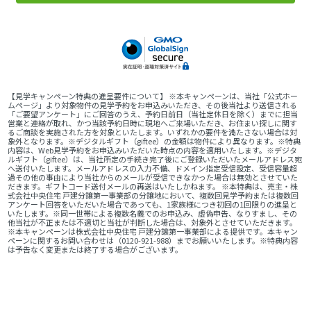
【見学キャンペーン特典の進呈要件について】 ※本キャンペーンは、当社「公式ホー
ムページ」より対象物件の見学予約をお申込みいただき、その後当社より送信される
「ご要望アンケート」にご回答のうえ、予約日前日（当社定休日を除く）までに担当
営業と連絡が取れ、かつ当該予約日時に現地へご来場いただき、お住まい探しに関す
るご商談を実施された方を対象といたします。いずれかの要件を満たさない場合は対
象外となります。※デジタルギフト（giftee）の金額は物件により異なります。※特典
内容は、Web見学予約をお申込みいただいた時点の内容を適用いたします。※デジタ
ルギフト（giftee）は、当社所定の手続き完了後にご登録いただいたメールアドレス宛
へ送付いたします。メールアドレスの入力不備、ドメイン指定受信設定、受信容量超
過その他の事由により当社からのメールが受信できなかった場合は無効とさせていた
だきます。ギフトコード送付メールの再送はいたしかねます。 ※本特典は、売主・株
式会社中央住宅 戸建分譲第一事業部の分譲地において、複数回見学予約または複数回
アンケート回答をいただいた場合であっても、1家族様につき初回の1回限りの進呈と
いたします。※同一世帯による複数名義でのお申込み、虚偽申告、なりすまし、その
他当社が不正または不適切と当社が判断した場合は、対象外とさせていただきます。
※本キャンペーンは株式会社中央住宅 戸建分譲第一事業部による提供です。本キャン
ペーンに関するお問い合わせは（0120-921-988）までお願いいたします。※特典内容
は予告なく変更または終了する場合がございます。