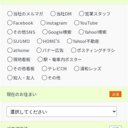
当社のメルマガ
当社DM
営業スタッフ
Facebook
instagram
YouTube
その他SNS
Google検索
Yahoo!検索
SUUMO
HOME'S
Yahoo!不動産
athome
バナー広告
ポスティングチラシ
現地看板
駅・電車内ポスター
その他看板
テレビCM
浦和レッズ
知人・友人
その他
現在のお住まい
必須