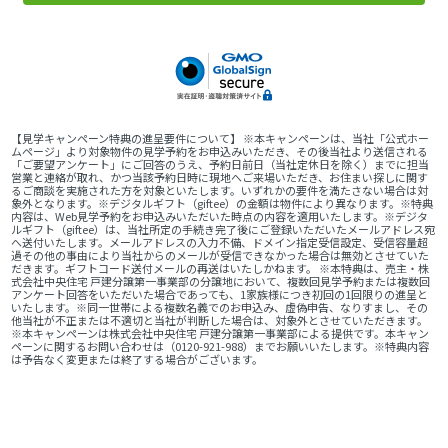
【見学キャンペーン特典の進呈要件について】 ※本キャンペーンは、当社「公式ホー
ムページ」より対象物件の見学予約をお申込みいただき、その後当社より送信される
「ご要望アンケート」にご回答のうえ、予約日前日（当社定休日を除く）までに担当
営業と連絡が取れ、かつ当該予約日時に現地へご来場いただき、お住まい探しに関す
るご商談を実施された方を対象といたします。いずれかの要件を満たさない場合は対
象外となります。※デジタルギフト（giftee）の金額は物件により異なります。※特典
内容は、Web見学予約をお申込みいただいた時点の内容を適用いたします。※デジタ
ルギフト（giftee）は、当社所定の手続き完了後にご登録いただいたメールアドレス宛
へ送付いたします。メールアドレスの入力不備、ドメイン指定受信設定、受信容量超
過その他の事由により当社からのメールが受信できなかった場合は無効とさせていた
だきます。ギフトコード送付メールの再送はいたしかねます。 ※本特典は、売主・株
式会社中央住宅 戸建分譲第一事業部の分譲地において、複数回見学予約または複数回
アンケート回答をいただいた場合であっても、1家族様につき初回の1回限りの進呈と
いたします。※同一世帯による複数名義でのお申込み、虚偽申告、なりすまし、その
他当社が不正または不適切と当社が判断した場合は、対象外とさせていただきます。
※本キャンペーンは株式会社中央住宅 戸建分譲第一事業部による提供です。本キャン
ペーンに関するお問い合わせは（0120-921-988）までお願いいたします。※特典内容
は予告なく変更または終了する場合がございます。