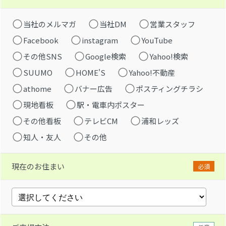
当社のメルマガ
当社DM
営業スタッフ
Facebook
instagram
YouTube
その他SNS
Google検索
Yahoo!検索
SUUMO
HOME'S
Yahoo!不動産
athome
バナー広告
ポスティングチラシ
現地看板
駅・電車内ポスター
その他看板
テレビCM
浦和レッズ
知人・友人
その他
現在のお住まい
必須