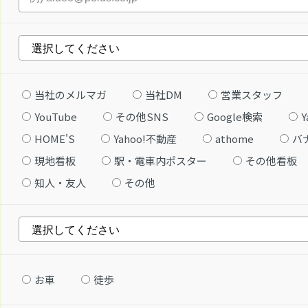
当社のメルマガ
当社DM
営業スタッフ
YouTube
その他SNS
Google検索
Y
HOME'S
Yahoo!不動産
athome
バ
現地看板
駅・電車内ポスター
その他看板
知人・友人
その他
お車
徒歩