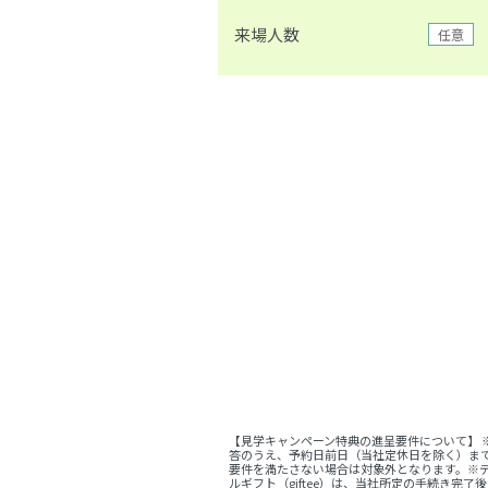
来場人数
任意
【見学キャンペーン特典の進呈要件について】
答のうえ、予約日前日（当社定休日を除く）ま
要件を満たさない場合は対象外となります。※デ
ルギフト（giftee）は、当社所定の手続き