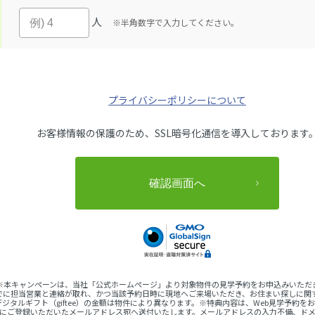
人
※半角数字で入力してください。
プライバシーポリシーについて
お客様情報の保護のため、SSL暗号化通信を導入しております
 ※本キャンペーンは、当社「公式ホームページ」より対象物件の見学予約をお申込みいただ
でに担当営業と連絡が取れ、かつ当該予約日時に現地へご来場いただき、お住まい探しに関
ジタルギフト（giftee）の金額は物件により異なります。※特典内容は、Web見学予約
完了後にご登録いただいたメールアドレス宛へ送付いたします。メールアドレスの入力不備、