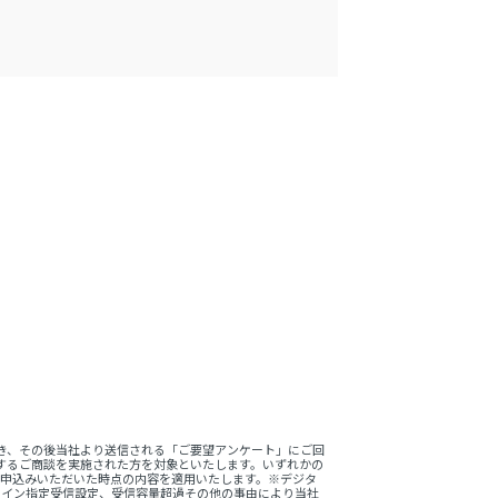
。
き、その後当社より送信される「ご要望アンケート」にご回
するご商談を実施された方を対象といたします。いずれかの
をお申込みいただいた時点の内容を適用いたします。※デジタ
ドメイン指定受信設定、受信容量超過その他の事由により当社