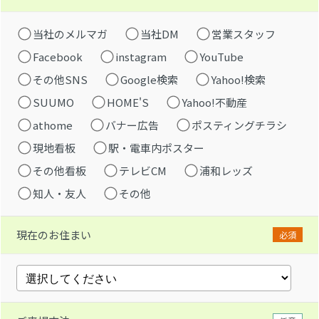
当社のメルマガ
当社DM
営業スタッフ
Facebook
instagram
YouTube
その他SNS
Google検索
Yahoo!検索
SUUMO
HOME'S
Yahoo!不動産
athome
バナー広告
ポスティングチラシ
現地看板
駅・電車内ポスター
その他看板
テレビCM
浦和レッズ
知人・友人
その他
現在のお住まい
必須