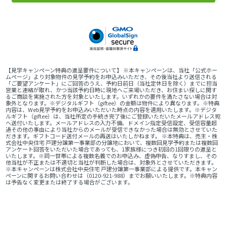
【見学キャンペーン特典の進呈要件について】 ※本キャンペーンは、当社「公式ホー
ムページ」より対象物件の見学予約をお申込みいただき、その後当社より送信される
「ご要望アンケート」にご回答のうえ、予約日前日（当社定休日を除く）までに担当
営業と連絡が取れ、かつ当該予約日時に現地へご来場いただき、お住まい探しに関す
るご商談を実施された方を対象といたします。いずれかの要件を満たさない場合は対
象外となります。※デジタルギフト（giftee）の金額は物件により異なります。※特典
内容は、Web見学予約をお申込みいただいた時点の内容を適用いたします。※デジタ
ルギフト（giftee）は、当社所定の手続き完了後にご登録いただいたメールアドレス宛
へ送付いたします。メールアドレスの入力不備、ドメイン指定受信設定、受信容量超
過その他の事由により当社からのメールが受信できなかった場合は無効とさせていた
だきます。ギフトコード送付メールの再送はいたしかねます。 ※本特典は、売主・株
式会社中央住宅 戸建分譲第一事業部の分譲地において、複数回見学予約または複数回
アンケート回答をいただいた場合であっても、1家族様につき初回の1回限りの進呈と
いたします。※同一世帯による複数名義でのお申込み、虚偽申告、なりすまし、その
他当社が不正または不適切と当社が判断した場合は、対象外とさせていただきます。
※本キャンペーンは株式会社中央住宅 戸建分譲第一事業部による提供です。本キャン
ペーンに関するお問い合わせは（0120-921-988）までお願いいたします。※特典内容
は予告なく変更または終了する場合がございます。