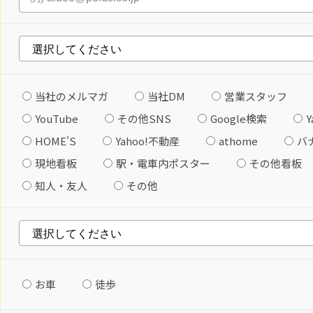
当社のメルマガ
当社DM
営業スタッフ
YouTube
その他SNS
Google検索
Y
HOME'S
Yahoo!不動産
athome
バ
現地看板
駅・電車内ポスター
その他看板
知人・友人
その他
お車
徒歩