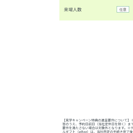
来場人数
任意
【見学キャンペーン特典の進呈要件について】
答のうえ、予約日前日（当社定休日を除く）ま
要件を満たさない場合は対象外となります。※デ
ルギフト（giftee）は、当社所定の手続き