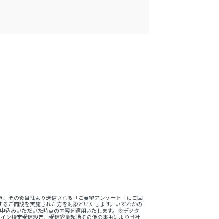
。
き、その後当社より送信される「ご要望アンケート」にご回
するご商談を実施された方を対象といたします。いずれかの
をお申込みいただいた時点の内容を適用いたします。※デジタ
ドメイン指定受信設定、受信容量超過その他の事由により当社