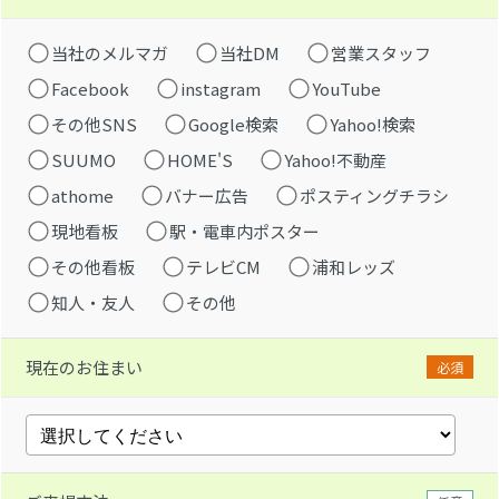
当社のメルマガ
当社DM
営業スタッフ
Facebook
instagram
YouTube
その他SNS
Google検索
Yahoo!検索
SUUMO
HOME'S
Yahoo!不動産
athome
バナー広告
ポスティングチラシ
現地看板
駅・電車内ポスター
その他看板
テレビCM
浦和レッズ
知人・友人
その他
現在のお住まい
必須