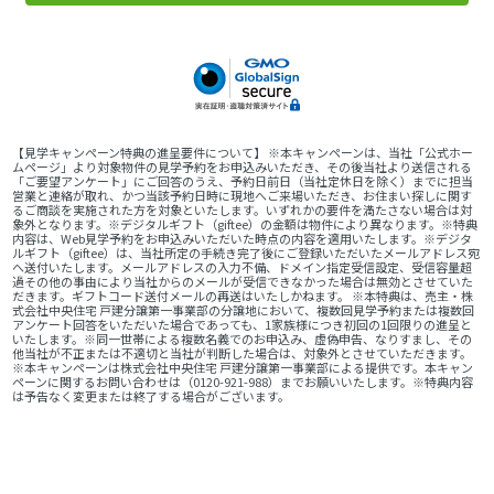
【見学キャンペーン特典の進呈要件について】 ※本キャンペーンは、当社「公式ホー
ムページ」より対象物件の見学予約をお申込みいただき、その後当社より送信される
「ご要望アンケート」にご回答のうえ、予約日前日（当社定休日を除く）までに担当
営業と連絡が取れ、かつ当該予約日時に現地へご来場いただき、お住まい探しに関す
るご商談を実施された方を対象といたします。いずれかの要件を満たさない場合は対
象外となります。※デジタルギフト（giftee）の金額は物件により異なります。※特典
内容は、Web見学予約をお申込みいただいた時点の内容を適用いたします。※デジタ
ルギフト（giftee）は、当社所定の手続き完了後にご登録いただいたメールアドレス宛
へ送付いたします。メールアドレスの入力不備、ドメイン指定受信設定、受信容量超
過その他の事由により当社からのメールが受信できなかった場合は無効とさせていた
だきます。ギフトコード送付メールの再送はいたしかねます。 ※本特典は、売主・株
式会社中央住宅 戸建分譲第一事業部の分譲地において、複数回見学予約または複数回
アンケート回答をいただいた場合であっても、1家族様につき初回の1回限りの進呈と
いたします。※同一世帯による複数名義でのお申込み、虚偽申告、なりすまし、その
他当社が不正または不適切と当社が判断した場合は、対象外とさせていただきます。
※本キャンペーンは株式会社中央住宅 戸建分譲第一事業部による提供です。本キャン
ペーンに関するお問い合わせは（0120-921-988）までお願いいたします。※特典内容
は予告なく変更または終了する場合がございます。