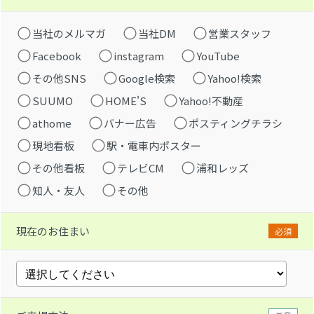
当社のメルマガ
当社DM
営業スタッフ
Facebook
instagram
YouTube
その他SNS
Google検索
Yahoo!検索
SUUMO
HOME'S
Yahoo!不動産
athome
バナー広告
ポスティングチラシ
現地看板
駅・電車内ポスター
その他看板
テレビCM
浦和レッズ
知人・友人
その他
現在のお住まい
必須