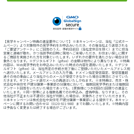
【見学キャンペーン特典の進呈要件について】 ※本キャンペーンは、当社「公式ホー
ムページ」より対象物件の見学予約をお申込みいただき、その後当社より送信される
「ご要望アンケート」にご回答のうえ、予約日前日（当社定休日を除く）までに担当
営業と連絡が取れ、かつ当該予約日時に現地へご来場いただき、お住まい探しに関す
るご商談を実施された方を対象といたします。いずれかの要件を満たさない場合は対
象外となります。※デジタルギフト（giftee）の金額は物件により異なります。※特典
内容は、Web見学予約をお申込みいただいた時点の内容を適用いたします。※デジタ
ルギフト（giftee）は、当社所定の手続き完了後にご登録いただいたメールアドレス宛
へ送付いたします。メールアドレスの入力不備、ドメイン指定受信設定、受信容量超
過その他の事由により当社からのメールが受信できなかった場合は無効とさせていた
だきます。ギフトコード送付メールの再送はいたしかねます。 ※本特典は、売主・株
式会社中央住宅 戸建分譲第一事業部の分譲地において、複数回見学予約または複数回
アンケート回答をいただいた場合であっても、1家族様につき初回の1回限りの進呈と
いたします。※同一世帯による複数名義でのお申込み、虚偽申告、なりすまし、その
他当社が不正または不適切と当社が判断した場合は、対象外とさせていただきます。
※本キャンペーンは株式会社中央住宅 戸建分譲第一事業部による提供です。本キャン
ペーンに関するお問い合わせは（0120-921-988）までお願いいたします。※特典内容
は予告なく変更または終了する場合がございます。