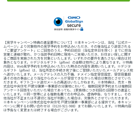
【見学キャンペーン特典の進呈要件について】 ※本キャンペーンは、当社「公式ホー
ムページ」より対象物件の見学予約をお申込みいただき、その後当社より送信される
「ご要望アンケート」にご回答のうえ、予約日前日（当社定休日を除く）までに担当
営業と連絡が取れ、かつ当該予約日時に現地へご来場いただき、お住まい探しに関す
るご商談を実施された方を対象といたします。いずれかの要件を満たさない場合は対
象外となります。※デジタルギフト（giftee）の金額は物件により異なります。※特典
内容は、Web見学予約をお申込みいただいた時点の内容を適用いたします。※デジタ
ルギフト（giftee）は、当社所定の手続き完了後にご登録いただいたメールアドレス宛
へ送付いたします。メールアドレスの入力不備、ドメイン指定受信設定、受信容量超
過その他の事由により当社からのメールが受信できなかった場合は無効とさせていた
だきます。ギフトコード送付メールの再送はいたしかねます。 ※本特典は、売主・株
式会社中央住宅 戸建分譲第一事業部の分譲地において、複数回見学予約または複数回
アンケート回答をいただいた場合であっても、1家族様につき初回の1回限りの進呈と
いたします。※同一世帯による複数名義でのお申込み、虚偽申告、なりすまし、その
他当社が不正または不適切と当社が判断した場合は、対象外とさせていただきます。
※本キャンペーンは株式会社中央住宅 戸建分譲第一事業部による提供です。本キャン
ペーンに関するお問い合わせは（0120-921-988）までお願いいたします。※特典内容
は予告なく変更または終了する場合がございます。