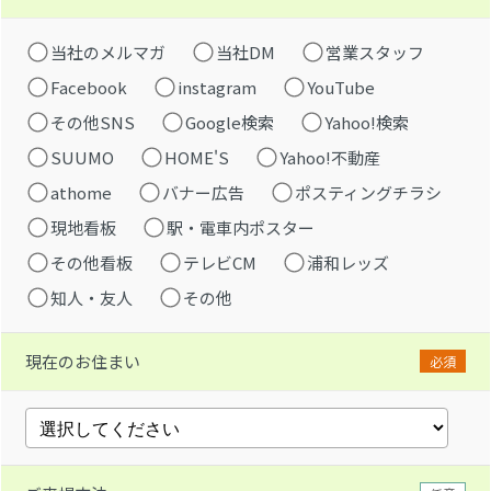
当社のメルマガ
当社DM
営業スタッフ
Facebook
instagram
YouTube
その他SNS
Google検索
Yahoo!検索
SUUMO
HOME'S
Yahoo!不動産
athome
バナー広告
ポスティングチラシ
現地看板
駅・電車内ポスター
その他看板
テレビCM
浦和レッズ
知人・友人
その他
現在のお住まい
必須