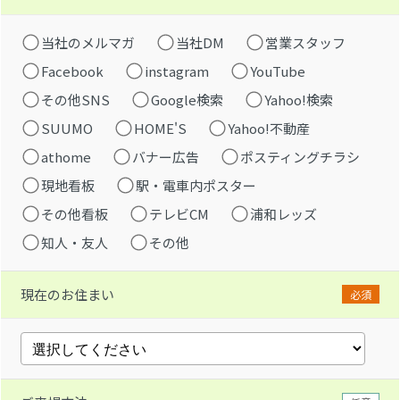
当社のメルマガ
当社DM
営業スタッフ
Facebook
instagram
YouTube
その他SNS
Google検索
Yahoo!検索
SUUMO
HOME'S
Yahoo!不動産
athome
バナー広告
ポスティングチラシ
現地看板
駅・電車内ポスター
その他看板
テレビCM
浦和レッズ
知人・友人
その他
現在のお住まい
必須