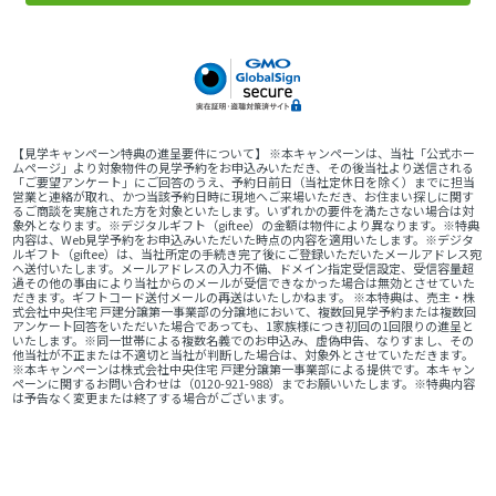
【見学キャンペーン特典の進呈要件について】 ※本キャンペーンは、当社「公式ホー
ムページ」より対象物件の見学予約をお申込みいただき、その後当社より送信される
「ご要望アンケート」にご回答のうえ、予約日前日（当社定休日を除く）までに担当
営業と連絡が取れ、かつ当該予約日時に現地へご来場いただき、お住まい探しに関す
るご商談を実施された方を対象といたします。いずれかの要件を満たさない場合は対
象外となります。※デジタルギフト（giftee）の金額は物件により異なります。※特典
内容は、Web見学予約をお申込みいただいた時点の内容を適用いたします。※デジタ
ルギフト（giftee）は、当社所定の手続き完了後にご登録いただいたメールアドレス宛
へ送付いたします。メールアドレスの入力不備、ドメイン指定受信設定、受信容量超
過その他の事由により当社からのメールが受信できなかった場合は無効とさせていた
だきます。ギフトコード送付メールの再送はいたしかねます。 ※本特典は、売主・株
式会社中央住宅 戸建分譲第一事業部の分譲地において、複数回見学予約または複数回
アンケート回答をいただいた場合であっても、1家族様につき初回の1回限りの進呈と
いたします。※同一世帯による複数名義でのお申込み、虚偽申告、なりすまし、その
他当社が不正または不適切と当社が判断した場合は、対象外とさせていただきます。
※本キャンペーンは株式会社中央住宅 戸建分譲第一事業部による提供です。本キャン
ペーンに関するお問い合わせは（0120-921-988）までお願いいたします。※特典内容
は予告なく変更または終了する場合がございます。