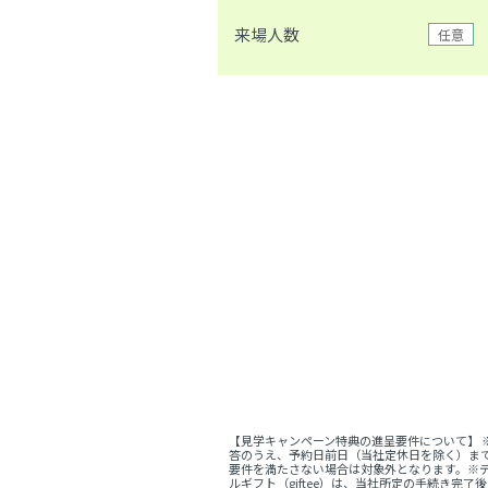
来場人数
任意
【見学キャンペーン特典の進呈要件について】
答のうえ、予約日前日（当社定休日を除く）ま
要件を満たさない場合は対象外となります。※デ
ルギフト（giftee）は、当社所定の手続き