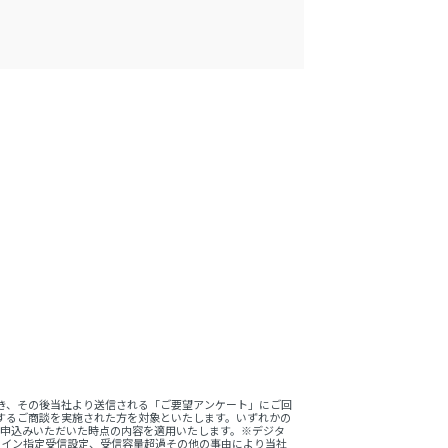
。
き、その後当社より送信される「ご要望アンケート」にご回
するご商談を実施された方を対象といたします。いずれかの
をお申込みいただいた時点の内容を適用いたします。※デジタ
ドメイン指定受信設定、受信容量超過その他の事由により当社