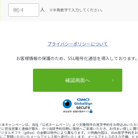
人
※半角数字で入力してください。
プライバシーポリシーについて
お客様情報の保護のため、SSL暗号化通信を導入しております
 ※本キャンペーンは、当社「公式ホームページ」より対象物件の見学予約をお申込みいただ
でに担当営業と連絡が取れ、かつ当該予約日時に現地へご来場いただき、お住まい探しに関
ジタルギフト（giftee）の金額は物件により異なります。※特典内容は、Web見学予約
完了後にご登録いただいたメールアドレス宛へ送付いたします。メールアドレスの入力不備、