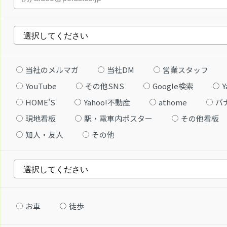
当社のメルマガ
当社DM
営業スタッフ
YouTube
その他SNS
Google検索
Y
HOME'S
Yahoo!不動産
athome
バ
現地看板
駅・電車内ポスター
その他看板
知人・友人
その他
お車
徒歩