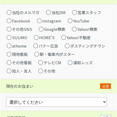
当社のメルマガ
当社DM
営業スタッフ
Facebook
instagram
YouTube
その他SNS
Google検索
Yahoo!検索
SUUMO
HOME'S
Yahoo!不動産
athome
バナー広告
ポスティングチラシ
現地看板
駅・電車内ポスター
その他看板
テレビCM
浦和レッズ
知人・友人
その他
現在のお住まい
必須