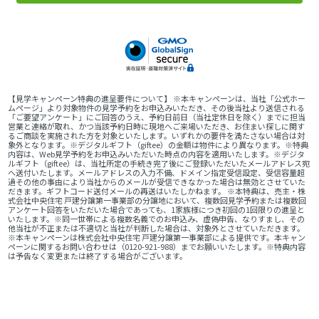
【見学キャンペーン特典の進呈要件について】 ※本キャンペーンは、当社「公式ホー
ムページ」より対象物件の見学予約をお申込みいただき、その後当社より送信される
「ご要望アンケート」にご回答のうえ、予約日前日（当社定休日を除く）までに担当
営業と連絡が取れ、かつ当該予約日時に現地へご来場いただき、お住まい探しに関す
るご商談を実施された方を対象といたします。いずれかの要件を満たさない場合は対
象外となります。※デジタルギフト（giftee）の金額は物件により異なります。※特典
内容は、Web見学予約をお申込みいただいた時点の内容を適用いたします。※デジタ
ルギフト（giftee）は、当社所定の手続き完了後にご登録いただいたメールアドレス宛
へ送付いたします。メールアドレスの入力不備、ドメイン指定受信設定、受信容量超
過その他の事由により当社からのメールが受信できなかった場合は無効とさせていた
だきます。ギフトコード送付メールの再送はいたしかねます。 ※本特典は、売主・株
式会社中央住宅 戸建分譲第一事業部の分譲地において、複数回見学予約または複数回
アンケート回答をいただいた場合であっても、1家族様につき初回の1回限りの進呈と
いたします。※同一世帯による複数名義でのお申込み、虚偽申告、なりすまし、その
他当社が不正または不適切と当社が判断した場合は、対象外とさせていただきます。
※本キャンペーンは株式会社中央住宅 戸建分譲第一事業部による提供です。本キャン
ペーンに関するお問い合わせは（0120-921-988）までお願いいたします。※特典内容
は予告なく変更または終了する場合がございます。