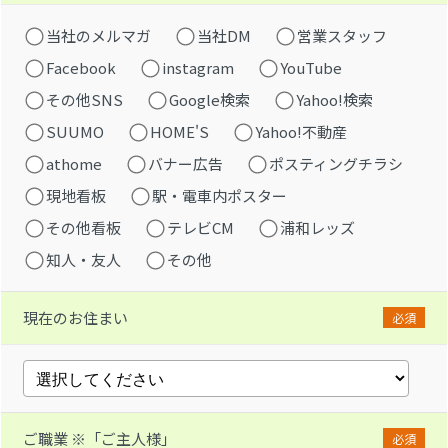
当社のメルマガ
当社DM
営業スタッフ
Facebook
instagram
YouTube
その他SNS
Google検索
Yahoo!検索
SUUMO
HOME'S
Yahoo!不動産
athome
バナー広告
ポスティングチラシ
現地看板
駅・電車内ポスター
その他看板
テレビCM
浦和レッズ
知人・友人
その他
現在のお住まい
必須
ご職業 ※「ご主人様」
必須