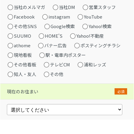
当社のメルマガ
当社DM
営業スタッフ
Facebook
instagram
YouTube
その他SNS
Google検索
Yahoo!検索
SUUMO
HOME'S
Yahoo!不動産
athome
バナー広告
ポスティングチラシ
現地看板
駅・電車内ポスター
その他看板
テレビCM
浦和レッズ
知人・友人
その他
現在のお住まい
必須