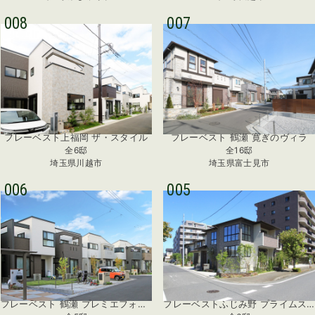
008
007
フレーベスト上福岡 ザ・スタイル
フレーベスト 鶴瀬 寛ぎのヴィラ
全6邸
全16邸
埼玉県川越市
埼玉県富士見市
006
005
フレーベスト 鶴瀬 プレミエフォート
フレーベストふじみ野 プライムステージ