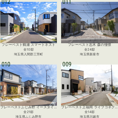
012
011
フレーベスト鶴瀬 スマートネスト
フレーベスト志木 森の憧憬
全10邸
全24邸
埼玉県入間郡三芳町
埼玉県新座市
010
009
フレーベストふじみ野 イースタイル・コレクションズ
フレーベスト上福岡 ライフコネクション
全21邸
全14邸
埼玉県ふじみ野市
埼玉県川越市