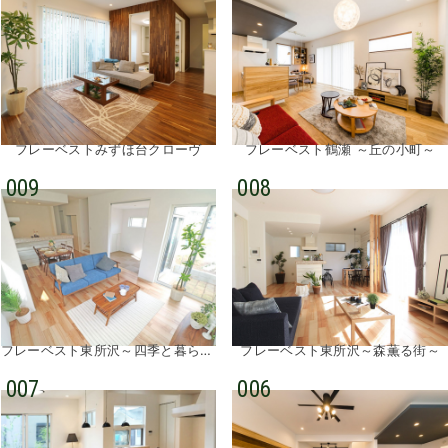
フレーベストみずほ台クローヴ
フレーベスト鶴瀬 ～丘の小町～
009
008
フレーベスト東所沢～四季と暮らす街～
フレーベスト東所沢～森薫る街～
007
006