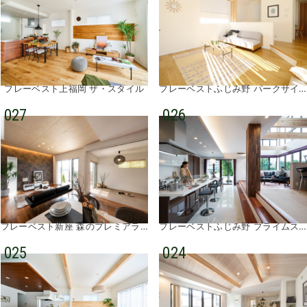
フレーベスト上福岡 ザ・スタイル
フレーベストふじみ野 パークサイド
027
026
フレーベスト新座 森のプレミアラウンジ
フレーベストふじみ野 プライムステージ②
025
024