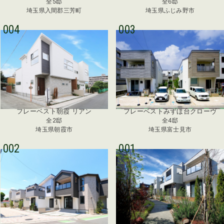
全5邸
全6邸
埼玉県入間郡三芳町
埼玉県ふじみ野市
004
003
フレーベスト朝霞 リアン
フレーベストみずほ台クローヴ
全2邸
全4邸
埼玉県朝霞市
埼玉県富士見市
002
001