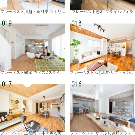
フレーベスト川越・新河岸 ユトリアトリエ
フレーベスト志木 プライムヴィラ
019
018
フレーベスト鶴瀬 ウィズ2スタイルズ
フレーベストふじみ野リファインプレイス
017
016
フレーベスト上福岡 ―木々薫る街―
フレーベスト ザ・ふじみ野テラス②