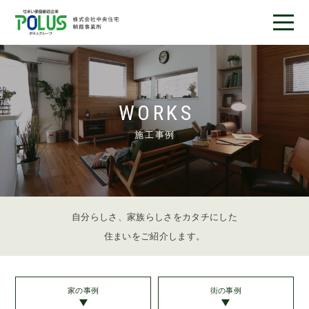
フレーベストとは
完成済み物件
WORKS
分譲地情報
施工事例
施工事例
お客様の声
自分らしさ、家族らしさをカタチにした
店舗紹介
住まいをご紹介します。
デザインアワード受賞
家の事例
街の事例
ニュース＆ブログ