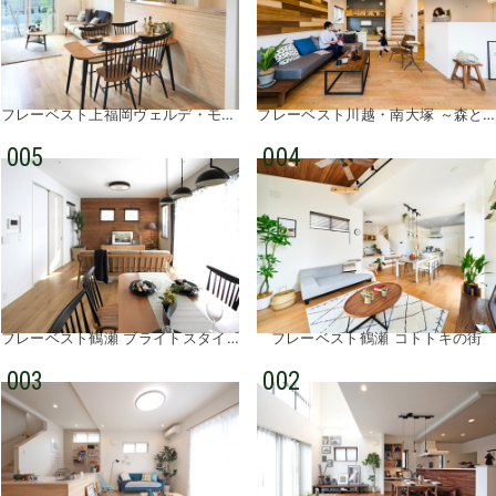
フレーベスト上福岡ヴェルデ・モード
フレーベスト川越・南大塚 ～森と私が出会う街～
005
004
フレーベスト鶴瀬 ブライトスタイル
フレーベスト鶴瀬 コトトキの街
003
002