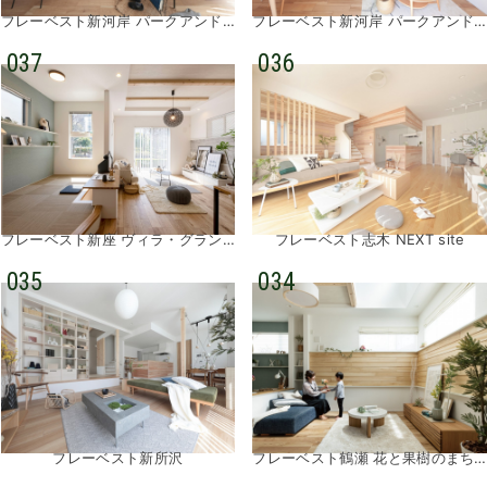
フレーベスト新河岸 パークアンドパーティ②
フレーベスト新河岸 パークアンドパーティ
037
036
フレーベスト新座 ヴィラ・グランデ
フレーベスト志木 NEXT site
035
034
フレーベスト新所沢
フレーベスト鶴瀬 花と果樹のまち②