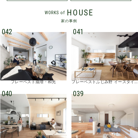
HOUSE
WORKS of
家の事例
042
041
フレーベスト成増・和光
フレーベストふじみ野 イースタイル・コレクションズ
040
039