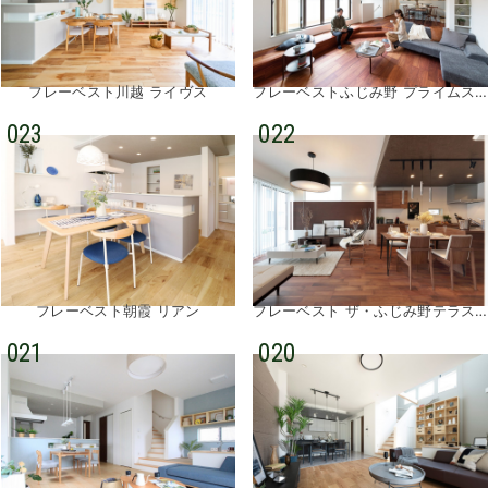
フレーベスト川越 ライヴス
フレーベストふじみ野 プライムステージ①
023
022
フレーベスト朝霞 リアン
フレーベスト ザ・ふじみ野テラス③
021
020