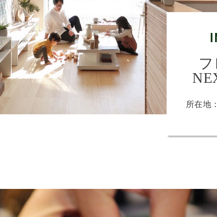
フ
NE
所在地