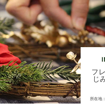
フレ
じ
所在地